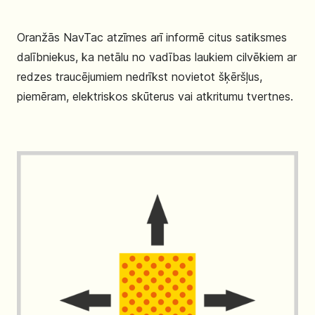
Oranžās NavTac atzīmes arī informē citus satiksmes
dalībniekus, ka netālu no vadības laukiem cilvēkiem ar
redzes traucējumiem nedrīkst novietot šķēršļus,
piemēram, elektriskos skūterus vai atkritumu tvertnes.