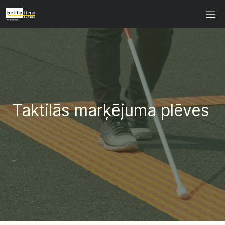
Taktilās marķējuma plēves