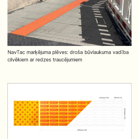
NavTac marķējuma plēves: droša būvlaukuma vadība
cilvēkiem ar redzes traucējumiem