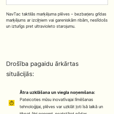
NavTac taktilās marķējuma plēves – bezbarjeru grīdas
marķējums ar izciļņiem vai gareniskām ribām, neslīdošs
un izturīgs pret ultravioleto starojumu.
Drošība pagaidu ārkārtas
situācijās:
Ātra uzklāšana un viegla noņemšana:
Pateicoties mūsu inovatīvajai līmēšanas
tehnoloģijai, plēves var uzklāt ļoti īsā laikā un
tikpat ātri noņemt, neatstājot pēdas.