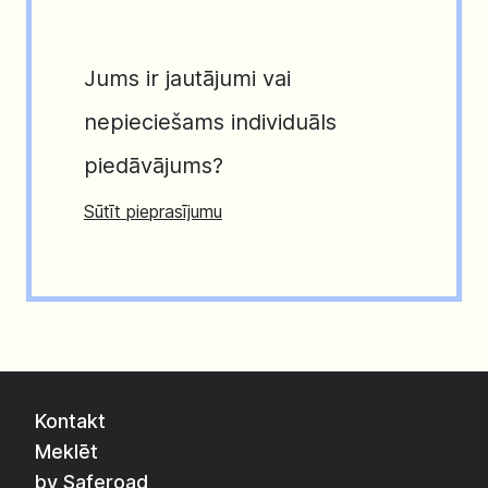
Jums ir jautājumi vai
nepieciešams individuāls
piedāvājums?
Sūtīt pieprasījumu
Kontakt
Meklēt
by Saferoad