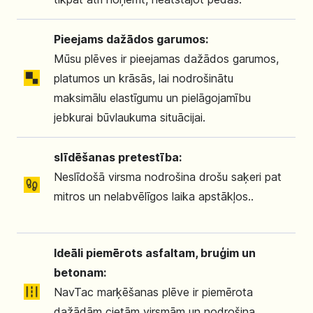
Pieejams dažādos garumos:
Mūsu plēves ir pieejamas dažādos garumos,
platumos un krāsās, lai nodrošinātu
maksimālu elastīgumu un pielāgojamību
jebkurai būvlaukuma situācijai.
slīdēšanas pretestība:
Neslīdošā virsma nodrošina drošu saķeri pat
mitros un nelabvēlīgos laika apstākļos..
Ideāli piemērots asfaltam, bruģim un
betonam:
NavTac marķēšanas plēve ir piemērota
dažādām cietām virsmām un nodrošina