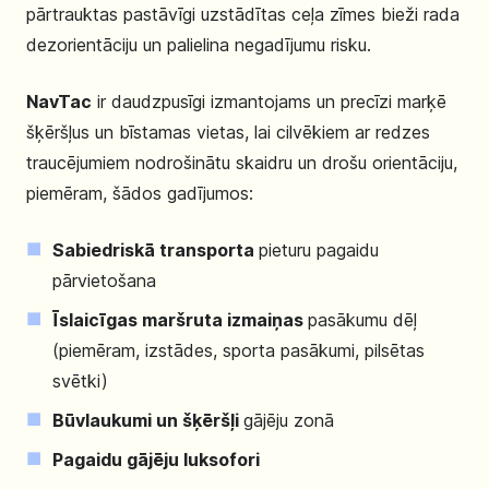
pārtrauktas pastāvīgi uzstādītas ceļa zīmes bieži rada
dezorientāciju un palielina negadījumu risku.
NavTac
ir daudzpusīgi izmantojams un precīzi marķē
šķēršļus un bīstamas vietas, lai cilvēkiem ar redzes
traucējumiem nodrošinātu skaidru un drošu orientāciju,
piemēram, šādos gadījumos:
Sabiedriskā transporta
pieturu pagaidu
pārvietošana
Īslaicīgas maršruta izmaiņas
pasākumu dēļ
(piemēram, izstādes, sporta pasākumi, pilsētas
svētki)
Būvlaukumi un šķēršļi
gājēju zonā
Pagaidu gājēju luksofori