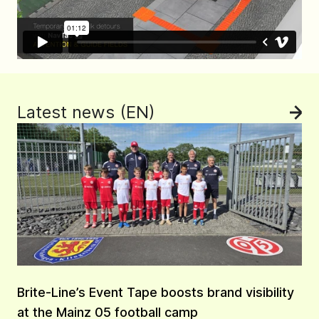
Latest news (EN)
Žiū
Brite-Line’s Event Tape boosts brand visibility
at the Mainz 05 football camp