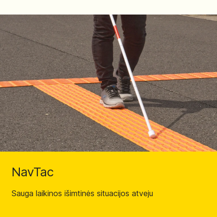
NavTac
Sauga laikinos išimtinės situacijos atveju