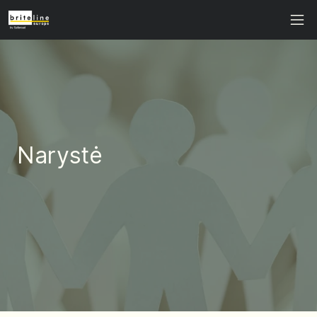
Narystė