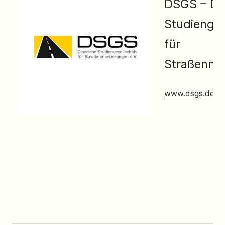
DSGS – De
Studienges
für
Straßenma
www.dsgs.de