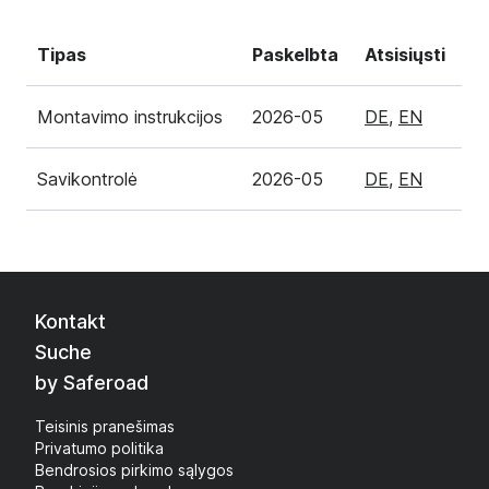
Tipas
Paskelbta
Atsisiųsti
Montavimo instrukcijos
2026-05
DE
,
EN
Savikontrolė
2026-05
DE
,
EN
Kontakt
Suche
by Saferoad
Teisinis pranešimas
Privatumo politika
Bendrosios pirkimo sąlygos