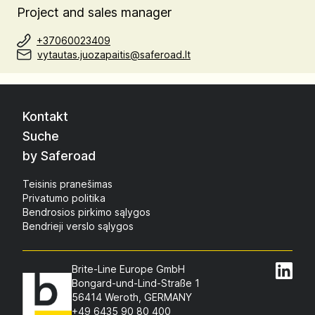
Project and sales manager
+37060023409
vytautas.juozapaitis@saferoad.lt
Kontakt
Suche
by Saferoad
Teisinis pranešimas
Privatumo politika
Bendrosios pirkimo sąlygos
Bendrieji verslo sąlygos
Brite-Line Europe GmbH
Bongard-und-Lind-Straße 1
56414 Weroth, GERMANY
+49 6435 90 80 400