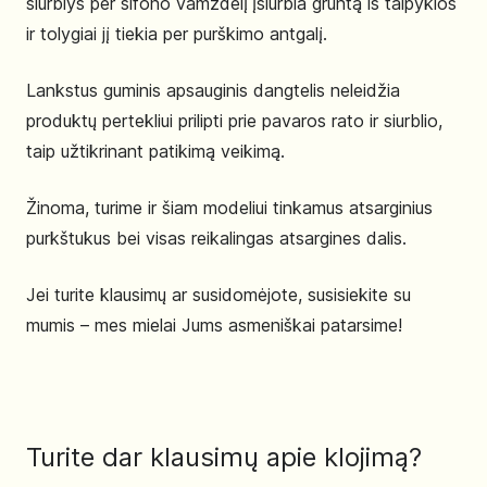
siurblys per sifono vamzdelį įsiurbia gruntą iš talpyklos
ir tolygiai jį tiekia per purškimo antgalį.
Lankstus guminis apsauginis dangtelis neleidžia
produktų pertekliui prilipti prie pavaros rato ir siurblio,
taip užtikrinant patikimą veikimą.
Žinoma, turime ir šiam modeliui tinkamus atsarginius
purkštukus bei visas reikalingas atsargines dalis.
Jei turite klausimų ar susidomėjote, susisiekite su
mumis – mes mielai Jums asmeniškai patarsime!
Turite dar klausimų apie klojimą?