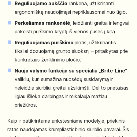
Reguliuojamo aukščio
rankena, užtikrinanti
ergonomišką naudojimąsi nepriklausomai nuo ūgio.
Perkeliamas rankenėlė,
leidžianti greitai ir lengvai
pakeisti purškimo kryptį iš vienos pusės į kitą.
Reguliuojamas purškimo
plotis, užtikrinantis
tiksliai dozuojamą grunto sluoksnį – pritaikytas prie
konkretaus ženklinimo pločio.
Nauja valymo funkcija su specialiu „Brite-Line“
valikliu, kuri sumažina nuosėdų susidarymą ir
neleidžia siurbliui greitai užsikimšti. Dėl to prietaisas
ilgiau išlieka darbingas ir reikalauja mažiau
priežiūros.
Kaip ir patikrintame ankstesniame modelyje, priekinis
ratas naudojamas krumpliastiebinio siurblio pavarai. Šis