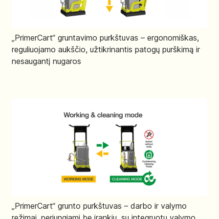
„PrimerCart“ gruntavimo purkštuvas – ergonomiškas,
reguliuojamo aukščio, užtikrinantis patogų purškimą ir
nesaugantį nugaros
„PrimerCart“ grunto purkštuvas – darbo ir valymo
režimai, perjungiami be įrankių, su integruotu valymo