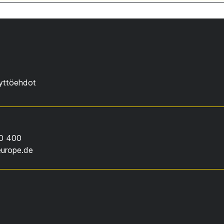
yttöehdot
0 400
europe.de