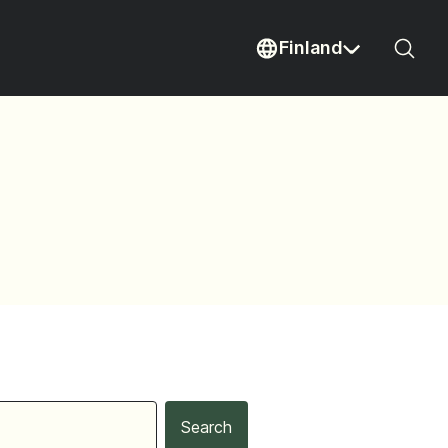
Finland
Sear
Current country
Search