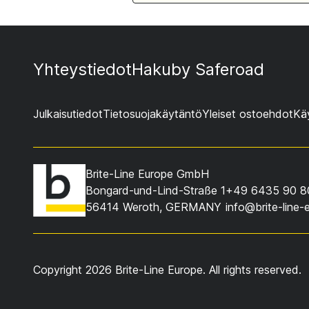
Yhteystiedot
Haku
by Saferoad
Julkaisutiedot
Tietosuojakäytäntö
Yleiset ostoehdot
Kä
Brite-Line Europe GmbH
Bongard-und-Lind-Straße 1
+49 6435 90 8
56414 Weroth, GERMANY
info@brite-line-
Copyright 2026 Brite-Line Europe. All rights reserved.