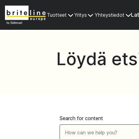
La
Tuotteet
Yritys
Yhteystiedot
Löydä ets
Search for content