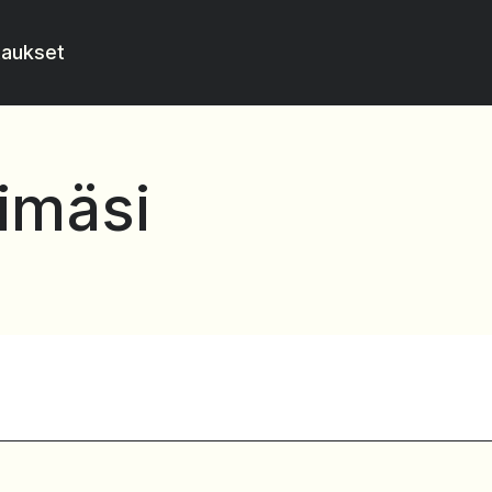
taukset
imäsi