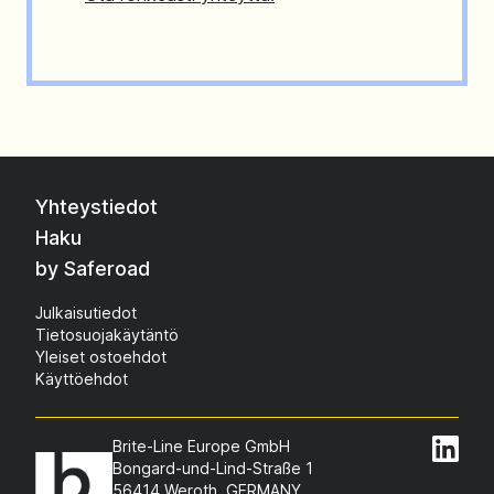
Yhteystiedot
Haku
by Saferoad
Julkaisutiedot
Tietosuojakäytäntö
Yleiset ostoehdot
Käyttöehdot
Brite-Line Europe GmbH
Bongard-und-Lind-Straße 1
56414 Weroth, GERMANY