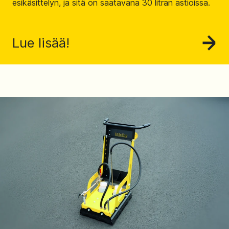
esikäsittelyn, ja sitä on saatavana 30 litran astioissa.
Lue lisää!