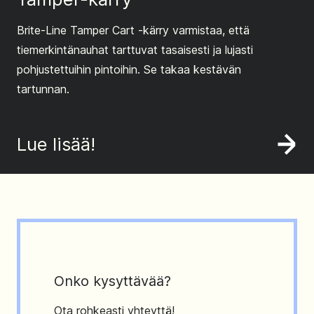
Brite-Line Tamper Cart -kärry varmistaa, että
tiemerkintänauhat tarttuvat tasaisesti ja lujasti
pohjustettuihin pintoihin. Se takaa kestävän
tartunnan.
Lue lisää!
Onko kysyttävää?
Ota rohkeasti yhteyttä!