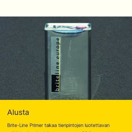
Alusta
Brite-Line Primer takaa tienpintojen luotettavan