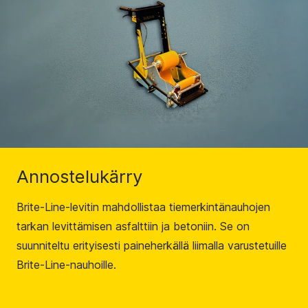
Annostelukärry
Brite-Line-levitin mahdollistaa tiemerkintänauhojen
tarkan levittämisen asfalttiin ja betoniin. Se on
suunniteltu erityisesti paineherkällä liimalla varustetuille
Brite-Line-nauhoille.