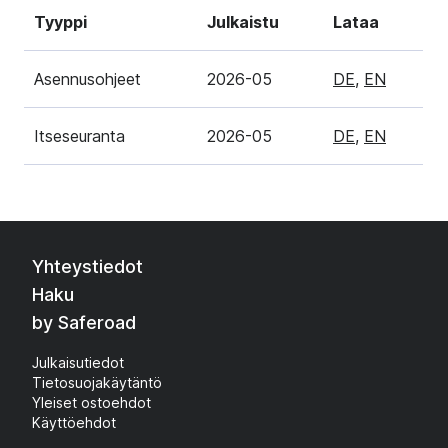
Tyyppi
Julkaistu
Lataa
Asennusohjeet
2026-05
DE
,
EN
Itseseuranta
2026-05
DE
,
EN
Yhteystiedot
Haku
by Saferoad
Julkaisutiedot
Tietosuojakäytäntö
Yleiset ostoehdot
Käyttöehdot