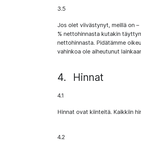
3.5
Jos olet viivästynyt, meillä on 
% nettohinnasta kutakin täyttyn
nettohinnasta. Pidätämme oikeud
vahinkoa ole aiheutunut lainkaa
4.
Hinnat
4.1
Hinnat ovat kiinteitä. Kaikkiin hi
4.2