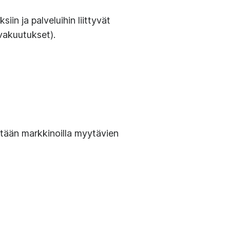
in ja palveluihin liittyvät
vakuutukset).
stään markkinoilla myytävien