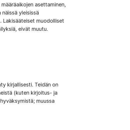
en määräaikojen asettaminen,
n näissä yleisissä
). Lakisääteiset muodolliset
ilyksiä, eivät muutu.
y kirjallisesti. Teidän on
eistä (kuten kirjoitus- ja
en hyväksymistä; muussa