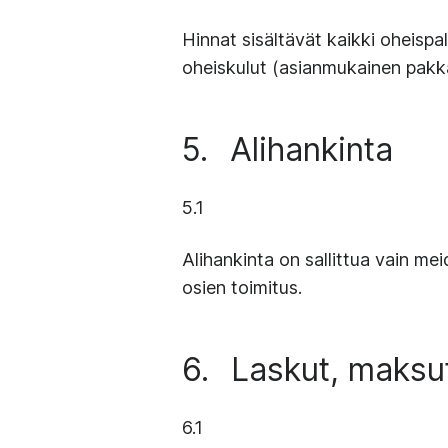
Hinnat sisältävät kaikki oheispal
oheiskulut (asianmukainen pakka
5.
Alihankinta
5.1
Alihankinta on sallittua vain m
osien toimitus.
6.
Laskut, maksu
6.1