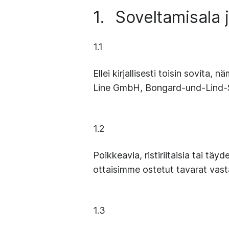
1.
Soveltamisala 
1.1
Ellei kirjallisesti toisin sovit
Line GmbH, Bongard-und-Lind-Str
1.2
Poikkeavia, ristiriitaisia tai tä
ottaisimme ostetut tavarat vast
1.3