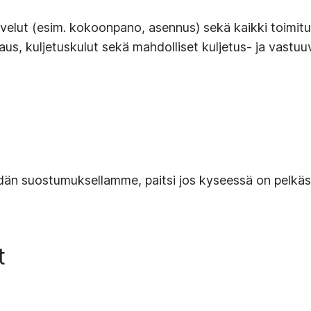
velut (esim. kokoonpano, asennus) sekä kaikki toimituksi
us, kuljetuskulut sekä mahdolliset kuljetus- ja vastuu
eidän suostumuksellamme, paitsi jos kyseessä on pelkä
t