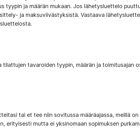
us tyypin ja määrän mukaan. Jos lähetysluettelo puutt
äsittely- ja maksuviivästyksistä. Vastaava lähetysluette
ysluettelosta.
tilattujen tavaroiden tyypin, määrän ja toimitusajan o
tteitasi tai et tee niin sovitussa määräajassa, meillä on 
hin, erityisesti mutta ei yksinomaan sopimuksen purka