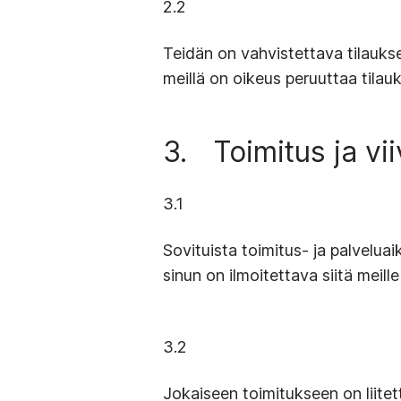
2.2
Teidän on vahvistettava tilaukse
meillä on oikeus peruuttaa tilau
3.
Toimitus ja vi
3.1
Sovituista toimitus- ja palveluai
sinun on ilmoitettava siitä meille 
3.2
Jokaiseen toimitukseen on liitet