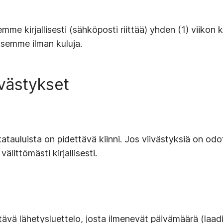
mme kirjallisesti (sähköposti riittää) yhden (1) viiko
ksemme ilman kuluja.
ivästykset
katauluista on pidettävä kiinni. Jos viivästyksiä on odot
välittömästi kirjallisesti.
tävä lähetysluettelo, josta ilmenevät päivämäärä (laadi