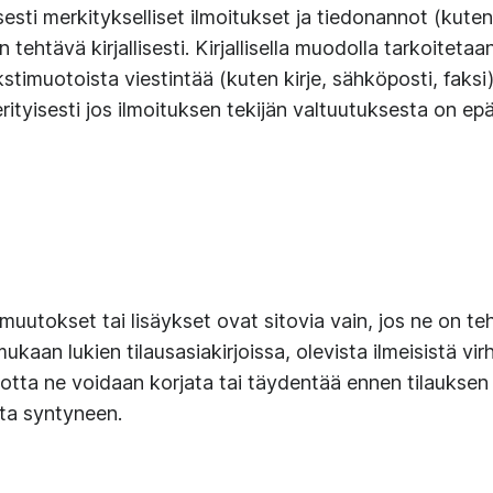
sesti merkitykselliset ilmoitukset ja tiedonannot (kut
tehtävä kirjallisesti. Kirjallisella muodolla tarkoitetaa
kstimuotoista viestintää (kuten kirje, sähköposti, faksi
rityisesti jos ilmoituksen tekijän valtuutuksesta on epä
utokset tai lisäykset ovat sitovia vain, jos ne on teht
ukaan lukien tilausasiakirjoissa, olevista ilmeisistä virh
, jotta ne voidaan korjata tai täydentää ennen tilauks
ta syntyneen.