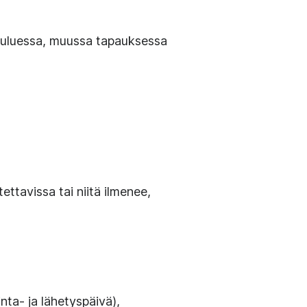
n kuluessa, muussa tapauksessa
ettavissa tai niitä ilmenee,
nta- ja lähetyspäivä),