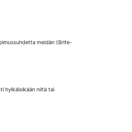
sopimussuhdetta meidän (Brite-
i hylkäisikään niitä tai