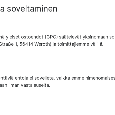
ja soveltaminen
a, nämä yleiset ostoehdot (GPC) säätelevät yksinomaan 
aße 1, 56414 Weroth) ja toimittajiemme välillä.
ydentäviä ehtoja ei sovelleta, vaikka emme nimenomaisest
aan ilman vastalauseita.