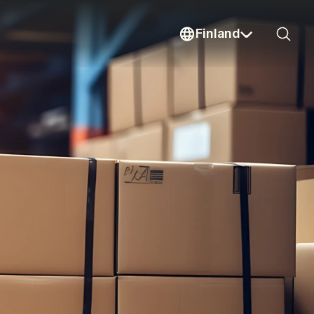
Finland
Sear
Current country