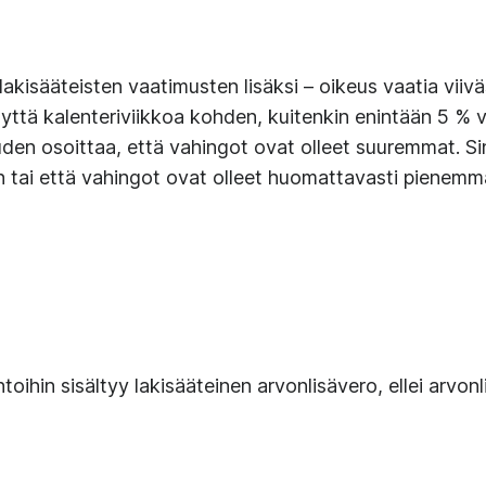
– lakisääteisten vaatimusten lisäksi – oikeus vaatia vii
yttä kalenteriviikkoa kohden, kuitenkin enintään 5 % 
en osoittaa, että vahingot ovat olleet suuremmat. Sinu
n tai että vahingot ovat olleet huomattavasti pienemm
ntoihin sisältyy lakisääteinen arvonlisävero, ellei arvon