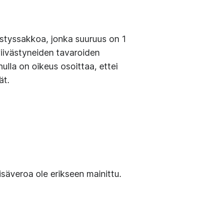
västyssakkoa, jonka suuruus on 1
viivästyneiden tavaroiden
lla on oikeus osoittaa, ettei
ät.
lisäveroa ole erikseen mainittu.