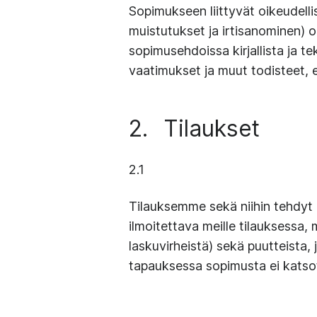
Sopimukseen liittyvät oikeudelli
muistutukset ja irtisanominen) on 
sopimusehdoissa kirjallista ja te
vaatimukset ja muut todisteet, e
2.
Tilaukset
2.1
Tilauksemme sekä niihin tehdyt mu
ilmoitettava meille tilauksessa, m
laskuvirheistä) sekä puutteista
tapauksessa sopimusta ei katso