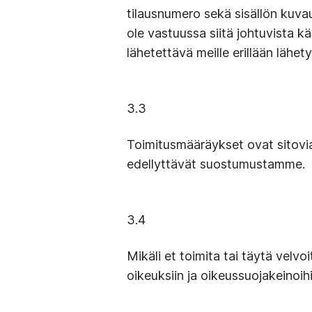
tilausnumero sekä sisällön kuva
ole vastuussa siitä johtuvista k
lähetettävä meille erillään lähet
3.3
Toimitusmääräykset ovat sitovia 
edellyttävät suostumustamme.
3.4
Mikäli et toimita tai täytä velvoi
oikeuksiin ja oikeussuojakeinoi