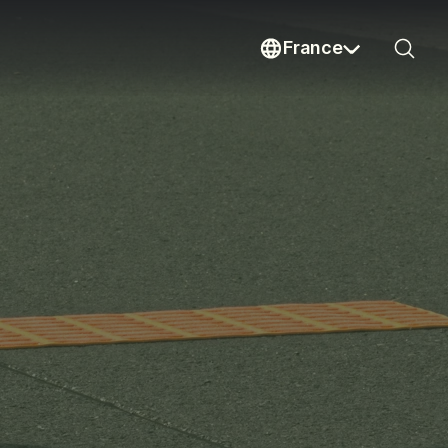
France
Sear
Current country