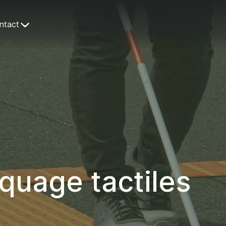
ntact
quage tactiles