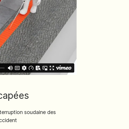
icapées
nterruption soudaine des
accident