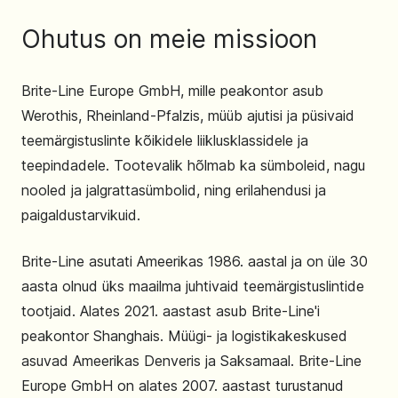
Ohutus on meie missioon
Brite-Line Europe GmbH, mille peakontor asub
Werothis, Rheinland-Pfalzis, müüb ajutisi ja püsivaid
teemärgistuslinte kõikidele liiklusklassidele ja
teepindadele. Tootevalik hõlmab ka sümboleid, nagu
nooled ja jalgrattasümbolid, ning erilahendusi ja
paigaldustarvikuid.
Brite-Line asutati Ameerikas 1986. aastal ja on üle 30
aasta olnud üks maailma juhtivaid teemärgistuslintide
tootjaid. Alates 2021. aastast asub Brite-Line'i
peakontor Shanghais. Müügi- ja logistikakeskused
asuvad Ameerikas Denveris ja Saksamaal. Brite-Line
Europe GmbH on alates 2007. aastast turustanud