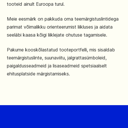
tooteid ainult Euroopa turul.
Meie eesmärk on pakkuda oma teemärgistuslintidega
parimat võimalikku orienteerumist liikluses ja aidata
seeläbi kaasa kõigi liiklejate ohutuse tagamisele.
Pakume kooskõlastatud tooteportfelli, mis sisaldab
teemärgistuslinte, suunaviitu, jalgrattasümboleid,
paigaldusseadmeid ja lisaseadmeid spetsiaalselt
ehitusplatside märgistamiseks.