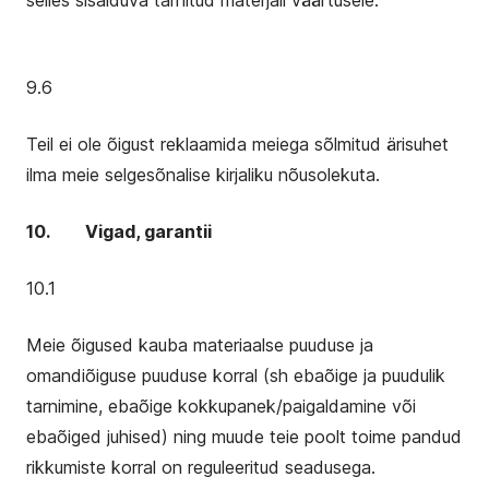
selles sisalduva tarnitud materjali väärtusele.
9.6
Teil ei ole õigust reklaamida meiega sõlmitud ärisuhet
ilma meie selgesõnalise kirjaliku nõusolekuta.
10. Vigad, garantii
10.1
Meie õigused kauba materiaalse puuduse ja
omandiõiguse puuduse korral (sh ebaõige ja puudulik
tarnimine, ebaõige kokkupanek/paigaldamine või
ebaõiged juhised) ning muude teie poolt toime pandud
rikkumiste korral on reguleeritud seadusega.