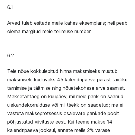
6.1
Arved tuleb esitada meile kahes eksemplaris; neil peab
olema märgitud meie tellimuse number.
6.2
Teie nõue kokkulepitud hinna maksmiseks muutub
maksmisele kuuluvaks 45 kalendripäeva pärast täieliku
tarnimise ja täitmise ning nõuetekohase arve saamist.
Maksetähtaeg on kuupäev, mil meie pank on saanud
ülekandekorralduse või mil tšekk on saadetud; me ei
vastuta makseprotsessis osalevate pankade poolt
põhjustatud viivituste eest. Kui teeme makse 14
kalendripäeva jooksul, annate meile 2% varase