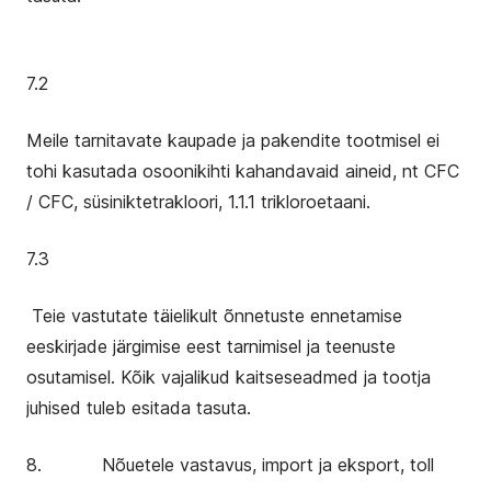
7.2
Meile tarnitavate kaupade ja pakendite tootmisel ei
tohi kasutada osoonikihti kahandavaid aineid, nt CFC
/ CFC, süsiniktetrakloori, 1.1.1 trikloroetaani.
7.3
Teie vastutate täielikult õnnetuste ennetamise
eeskirjade järgimise eest tarnimisel ja teenuste
osutamisel. Kõik vajalikud kaitseseadmed ja tootja
juhised tuleb esitada tasuta.
8. Nõuetele vastavus, import ja eksport, toll