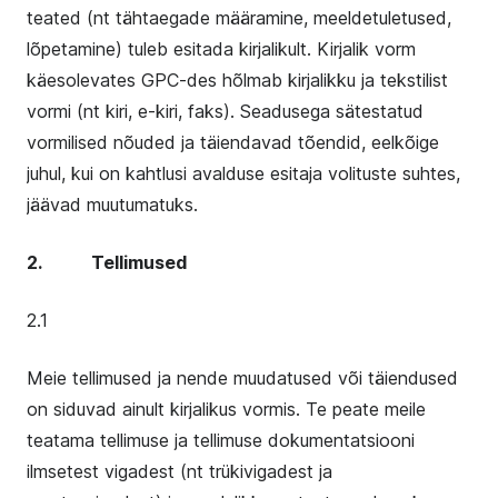
teated (nt tähtaegade määramine, meeldetuletused,
lõpetamine) tuleb esitada kirjalikult. Kirjalik vorm
käesolevates GPC-des hõlmab kirjalikku ja tekstilist
vormi (nt kiri, e-kiri, faks). Seadusega sätestatud
vormilised nõuded ja täiendavad tõendid, eelkõige
juhul, kui on kahtlusi avalduse esitaja volituste suhtes,
jäävad muutumatuks.
2. Tellimused
2.1
Meie tellimused ja nende muudatused või täiendused
on siduvad ainult kirjalikus vormis. Te peate meile
teatama tellimuse ja tellimuse dokumentatsiooni
ilmsetest vigadest (nt trükivigadest ja