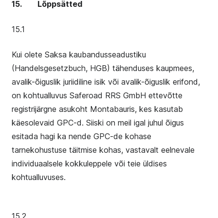
15. Lõppsätted
15.1
Kui olete Saksa kaubandusseadustiku
(Handelsgesetzbuch, HGB) tähenduses kaupmees,
avalik-õiguslik juriidiline isik või avalik-õiguslik erifond,
on kohtualluvus Saferoad RRS GmbH ettevõtte
registrijärgne asukoht Montabauris, kes kasutab
käesolevaid GPC-d. Siiski on meil igal juhul õigus
esitada hagi ka nende GPC-de kohase
tarnekohustuse täitmise kohas, vastavalt eelnevale
individuaalsele kokkuleppele või teie üldises
kohtualluvuses.
15.2