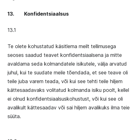
13. Konfidentsiaalsus
13.1
Te olete kohustatud käsitlema meilt tellimusega
seoses saadud teavet konfidentsiaalsena ja mitte
avaldama seda kolmandatele isikutele, välja arvatud
juhul, kui te suudate meile tõendada, et see teave oli
teile juba varem teada, või kui see tehti teile hiljem
kättesaadavaks volitatud kolmanda isiku poolt, kellel
ei olnud konfidentsiaalsuskohustust, või kui see oli
avalikult kättesaadav või sai hiljem avalikuks ilma teie
süüta.