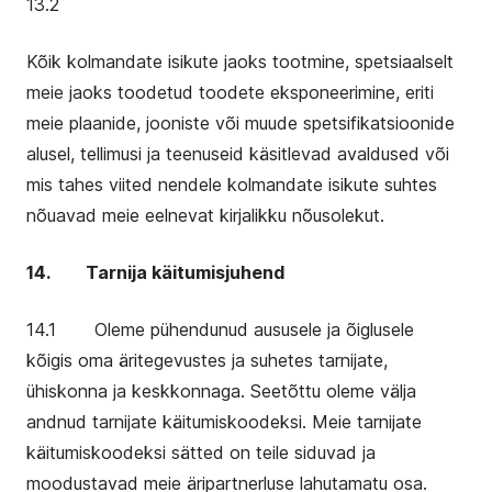
13.2
Kõik kolmandate isikute jaoks tootmine, spetsiaalselt
meie jaoks toodetud toodete eksponeerimine, eriti
meie plaanide, jooniste või muude spetsifikatsioonide
alusel, tellimusi ja teenuseid käsitlevad avaldused või
mis tahes viited nendele kolmandate isikute suhtes
nõuavad meie eelnevat kirjalikku nõusolekut.
14. Tarnija käitumisjuhend
14.1 Oleme pühendunud aususele ja õiglusele
kõigis oma äritegevustes ja suhetes tarnijate,
ühiskonna ja keskkonnaga. Seetõttu oleme välja
andnud tarnijate käitumiskoodeksi. Meie tarnijate
käitumiskoodeksi sätted on teile siduvad ja
moodustavad meie äripartnerluse lahutamatu osa.