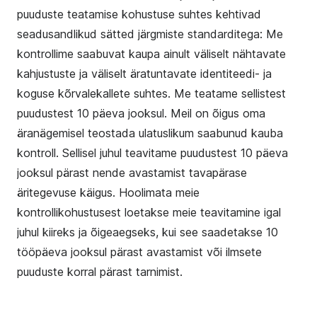
puuduste teatamise kohustuse suhtes kehtivad
seadusandlikud sätted järgmiste standarditega: Me
kontrollime saabuvat kaupa ainult väliselt nähtavate
kahjustuste ja väliselt äratuntavate identiteedi- ja
koguse kõrvalekallete suhtes. Me teatame sellistest
puudustest 10 päeva jooksul. Meil on õigus oma
äranägemisel teostada ulatuslikum saabunud kauba
kontroll. Sellisel juhul teavitame puudustest 10 päeva
jooksul pärast nende avastamist tavapärase
äritegevuse käigus. Hoolimata meie
kontrollikohustusest loetakse meie teavitamine igal
juhul kiireks ja õigeaegseks, kui see saadetakse 10
tööpäeva jooksul pärast avastamist või ilmsete
puuduste korral pärast tarnimist.