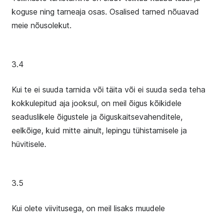
koguse ning tarneaja osas. Osalised tarned nõuavad
meie nõusolekut.
3.4
Kui te ei suuda tarnida või täita või ei suuda seda teha
kokkulepitud aja jooksul, on meil õigus kõikidele
seaduslikele õigustele ja õiguskaitsevahenditele,
eelkõige, kuid mitte ainult, lepingu tühistamisele ja
hüvitisele.
3.5
Kui olete viivitusega, on meil lisaks muudele