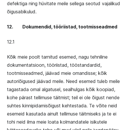
defektiga ning hüvitate meile sellega seotud vajalikud
õigusabikulud.
12. Dokumendid, tööriistad, tootmisseadmed
12.1
Kõik meie poolt tarnitud esemed, nagu tehniline
dokumentatsioon, tööriistad, tööstandardid,
tootmisseadmed, jäävad meie omandisse; kõik
autoriõigused jäävad meile. Need esemed tuleb meile
tagastada omal algatusel, sealhulgas kõik koopiad,
kohe pärast tellimuse täitmist; teil ei ole õigust nende
suhtes kinnipidamisõigust kehtestada. Te võite neid
esemeid kasutada ainult tellimuse täitmiseks ja te ei
tohi neid ilma meie loata kolmandatele isikutele