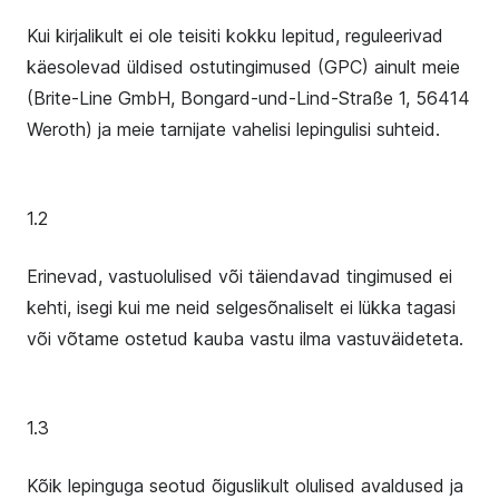
Kui kirjalikult ei ole teisiti kokku lepitud, reguleerivad
käesolevad üldised ostutingimused (GPC) ainult meie
(Brite-Line GmbH, Bongard-und-Lind-Straße 1, 56414
Weroth) ja meie tarnijate vahelisi lepingulisi suhteid.
1.2
Erinevad, vastuolulised või täiendavad tingimused ei
kehti, isegi kui me neid selgesõnaliselt ei lükka tagasi
või võtame ostetud kauba vastu ilma vastuväideteta.
1.3
Kõik lepinguga seotud õiguslikult olulised avaldused ja