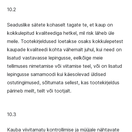
10.2
Seaduslike sätete kohaselt tagate te, et kaup on
kokkulepitud kvaliteediga hetkel, mil risk läheb üle
meile. Tootekirjeldused loetakse osaks kokkulepetest
kaupade kvaliteedi kohta vähemalt juhul, kui need on
lisatud vastavasse lepingusse, eelkõige meie
tellimuses nimetamise või viitamise teel, või on lisatud
lepingusse samamoodi kui käesolevad üldised
ostutingimused, sõltumata sellest, kas tootekirjeldus
pärineb meilt, teilt või tootjalt.
10.3
Kauba viivitamatu kontrollimise ja müüjale nähtavate