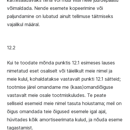
kättesaadavaks teha või muul viisil neile juurdepääsu
võimaldada. Nende esemete kopeerimine või
paljundamine on lubatud ainult tellimuse täitmiseks
vajalikul määral.
12.2
Kui te toodate mõnda punktis 12.1 esimeses lauses
nimetatud eset osaliselt või täielikult meie nimel ja
meie kulul, kohaldatakse vastavalt punkti 12.1 sätteid;
tootmise järel omandame me (kaas)omandiõiguse
vastavalt meie osale tootmiskuludes. Te peate
selliseid esemeid meie nimel tasuta hoiustama; meil on
õigus omandada teie õigused esemele igal ajal,
hüvitades kõik amortiseerimata kulud, ja nõuda eseme
tagastamist.