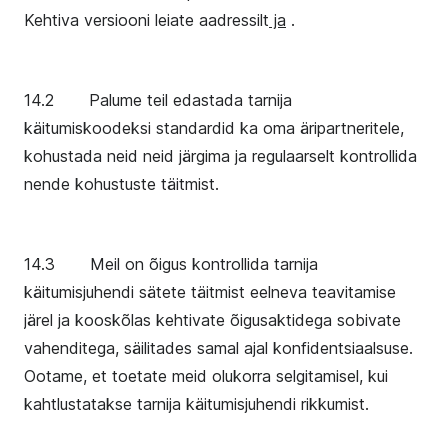
Kehtiva versiooni leiate aadressilt
ja
.
14.2 Palume teil edastada tarnija
käitumiskoodeksi standardid ka oma äripartneritele,
kohustada neid neid järgima ja regulaarselt kontrollida
nende kohustuste täitmist.
14.3 Meil on õigus kontrollida tarnija
käitumisjuhendi sätete täitmist eelneva teavitamise
järel ja kooskõlas kehtivate õigusaktidega sobivate
vahenditega, säilitades samal ajal konfidentsiaalsuse.
Ootame, et toetate meid olukorra selgitamisel, kui
kahtlustatakse tarnija käitumisjuhendi rikkumist.