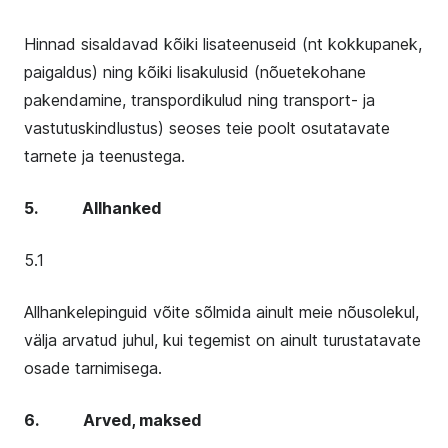
Hinnad sisaldavad kõiki lisateenuseid (nt kokkupanek,
paigaldus) ning kõiki lisakulusid (nõuetekohane
pakendamine, transpordikulud ning transport- ja
vastutuskindlustus) seoses teie poolt osutatavate
tarnete ja teenustega.
5. Allhanked
5.1
Allhankelepinguid võite sõlmida ainult meie nõusolekul,
välja arvatud juhul, kui tegemist on ainult turustatavate
osade tarnimisega.
6. Arved, maksed