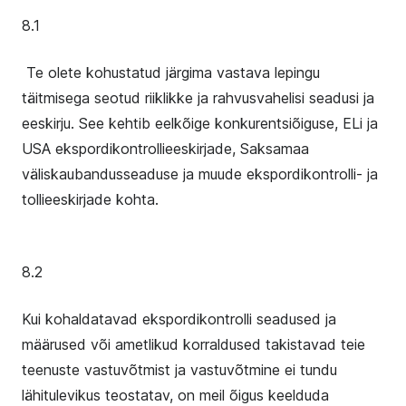
8.1
Te olete kohustatud järgima vastava lepingu
täitmisega seotud riiklikke ja rahvusvahelisi seadusi ja
eeskirju. See kehtib eelkõige konkurentsiõiguse, ELi ja
USA ekspordikontrollieeskirjade, Saksamaa
väliskaubandusseaduse ja muude ekspordikontrolli- ja
tollieeskirjade kohta.
8.2
Kui kohaldatavad ekspordikontrolli seadused ja
määrused või ametlikud korraldused takistavad teie
teenuste vastuvõtmist ja vastuvõtmine ei tundu
lähitulevikus teostatav, on meil õigus keelduda