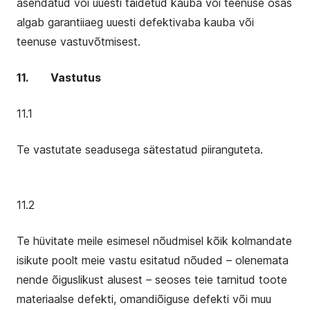
asendatud või uuesti täidetud kauba või teenuse osas
algab garantiiaeg uuesti defektivaba kauba või
teenuse vastuvõtmisest.
11. Vastutus
11.1
Te vastutate seadusega sätestatud piiranguteta.
11.2
Te hüvitate meile esimesel nõudmisel kõik kolmandate
isikute poolt meie vastu esitatud nõuded – olenemata
nende õiguslikust alusest – seoses teie tarnitud toote
materiaalse defekti, omandiõiguse defekti või muu