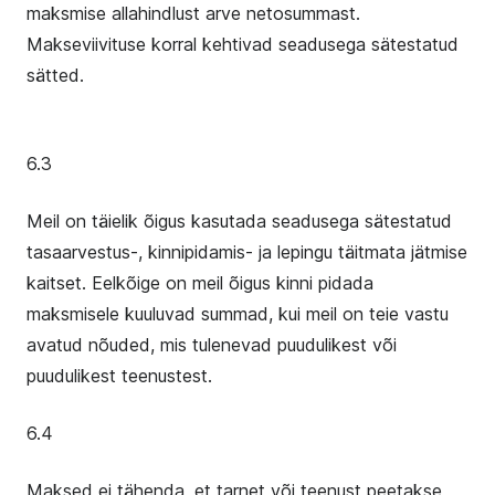
maksmise allahindlust arve netosummast.
Makseviivituse korral kehtivad seadusega sätestatud
sätted.
6.3
Meil on täielik õigus kasutada seadusega sätestatud
tasaarvestus-, kinnipidamis- ja lepingu täitmata jätmise
kaitset. Eelkõige on meil õigus kinni pidada
maksmisele kuuluvad summad, kui meil on teie vastu
avatud nõuded, mis tulenevad puudulikest või
puudulikest teenustest.
6.4
Maksed ei tähenda, et tarnet või teenust peetakse