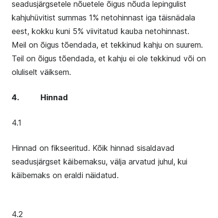
seadusjärgsetele nõuetele õigus nõuda lepingulist
kahjuhüvitist summas 1% netohinnast iga täisnädala
eest, kokku kuni 5% viivitatud kauba netohinnast.
Meil on õigus tõendada, et tekkinud kahju on suurem.
Teil on õigus tõendada, et kahju ei ole tekkinud või on
oluliselt väiksem.
4. Hinnad
4.1
Hinnad on fikseeritud. Kõik hinnad sisaldavad
seadusjärgset käibemaksu, välja arvatud juhul, kui
käibemaks on eraldi näidatud.
4.2