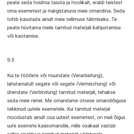
peate seda hoidma tasuta ja hoolikalt, eraldi teistest
oma esemetest ja märgistatuna meie omandina. Seda
tohib kasutada ainult meie tellimuse täitmiseks. Te
peate hüvitama meile tarnitud materjali kahjustamise
või kaotamise.
9.5
Kui te töötlete või muundate (
Verarbeitung
),
lahutamatult segate või segate (
Vermischung
) või
ühendate (
Verbindung
) tarnitud materjali, tehakse
seda meie nimel. Me omandame otsese omandiõiguse
tekkinud uutele esemetele. Kui tarnitud materjal
moodustab ainult osa uutest esemetest, on meil õigus
uute esemete kaasomandile, mille osakaal vastab