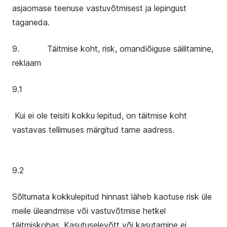
asjaomase teenuse vastuvõtmisest ja lepingust
taganeda.
9. Täitmise koht, risk, omandiõiguse säilitamine,
reklaam
9.1
Kui ei ole teisiti kokku lepitud, on täitmise koht
vastavas tellimuses märgitud tarne aadress.
9.2
Sõltumata kokkulepitud hinnast läheb kaotuse risk üle
meile üleandmise või vastuvõtmise hetkel
täitmiskohas. Kasutuselevõtt või kasutamine ei