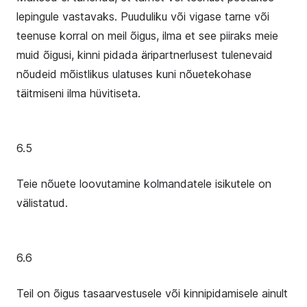
lepingule vastavaks. Puuduliku või vigase tarne või
teenuse korral on meil õigus, ilma et see piiraks meie
muid õigusi, kinni pidada äripartnerlusest tulenevaid
nõudeid mõistlikus ulatuses kuni nõuetekohase
täitmiseni ilma hüvitiseta.
6.5
Teie nõuete loovutamine kolmandatele isikutele on
välistatud.
6.6
Teil on õigus tasaarvestusele või kinnipidamisele ainult