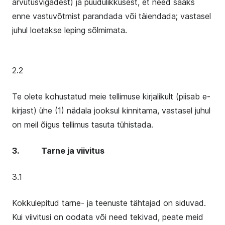
arvutusvigadest) ja puudulikkusest, et need saaks
enne vastuvõtmist parandada või täiendada; vastasel
juhul loetakse leping sõlmimata.
2.2
Te olete kohustatud meie tellimuse kirjalikult (piisab e-
kirjast) ühe (1) nädala jooksul kinnitama, vastasel juhul
on meil õigus tellimus tasuta tühistada.
3. Tarne ja viivitus
3.1
Kokkulepitud tarne- ja teenuste tähtajad on siduvad.
Kui viivitusi on oodata või need tekivad, peate meid