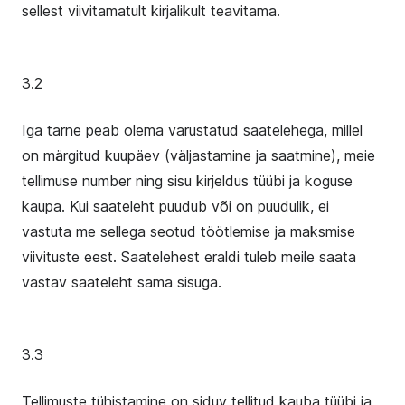
sellest viivitamatult kirjalikult teavitama.
3.2
Iga tarne peab olema varustatud saatelehega, millel
on märgitud kuupäev (väljastamine ja saatmine), meie
tellimuse number ning sisu kirjeldus tüübi ja koguse
kaupa. Kui saateleht puudub või on puudulik, ei
vastuta me sellega seotud töötlemise ja maksmise
viivituste eest. Saatelehest eraldi tuleb meile saata
vastav saateleht sama sisuga.
3.3
Tellimuste tühistamine on siduv tellitud kauba tüübi ja