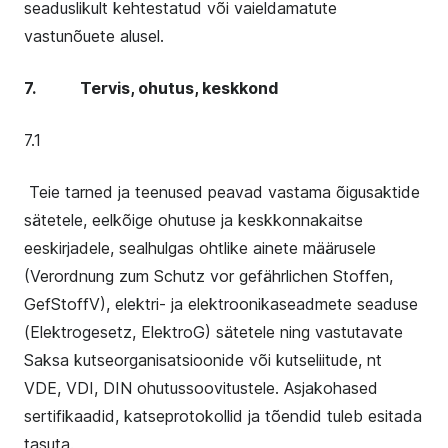
seaduslikult kehtestatud või vaieldamatute
vastunõuete alusel.
7. Tervis, ohutus, keskkond
7.1
Teie tarned ja teenused peavad vastama õigusaktide
sätetele, eelkõige ohutuse ja keskkonnakaitse
eeskirjadele, sealhulgas ohtlike ainete määrusele
(Verordnung zum Schutz vor gefährlichen Stoffen,
GefStoffV), elektri- ja elektroonikaseadmete seaduse
(
Elektrogesetz,
ElektroG) sätetele ning vastutavate
Saksa kutseorganisatsioonide või kutseliitude, nt
VDE, VDI, DIN ohutussoovitustele. Asjakohased
sertifikaadid, katseprotokollid ja tõendid tuleb esitada
tasuta.