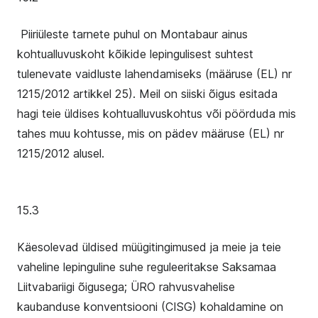
Piiriüleste tarnete puhul on Montabaur ainus
kohtualluvuskoht kõikide lepingulisest suhtest
tulenevate vaidluste lahendamiseks (määruse (EL) nr
1215/2012 artikkel 25). Meil on siiski õigus esitada
hagi teie üldises kohtualluvuskohtus või pöörduda mis
tahes muu kohtusse, mis on pädev määruse (EL) nr
1215/2012 alusel.
15.3
Käesolevad üldised müügitingimused ja meie ja teie
vaheline lepinguline suhe reguleeritakse Saksamaa
Liitvabariigi õigusega; ÜRO rahvusvahelise
kaubanduse konventsiooni (CISG) kohaldamine on