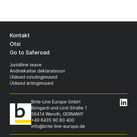
Kontakt
Otsi
Go to Saferoad
Juriidiline teave
Andmekaitse deklaratsioon
Üldised ostutingimused
Üldised äritingimused
Brite-Line Europe GmbH
Bongard-und-Lind-Straße 1
56414 Weroth, GERMANY
+49 6435 90 80 400
info@brite-line-europe.de