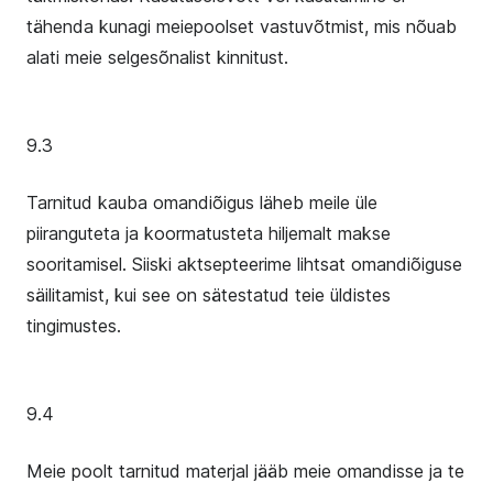
tähenda kunagi meiepoolset vastuvõtmist, mis nõuab
alati meie selgesõnalist kinnitust.
9.3
Tarnitud kauba omandiõigus läheb meile üle
piiranguteta ja koormatusteta hiljemalt makse
sooritamisel. Siiski aktsepteerime lihtsat omandiõiguse
säilitamist, kui see on sätestatud teie üldistes
tingimustes.
9.4
Meie poolt tarnitud materjal jääb meie omandisse ja te