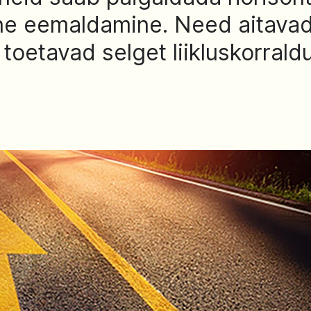
htne eemaldamine. Need aitava
 toetavad selget liikluskorraldu