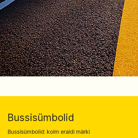
Bussisümbolid
Bussisümbolid: kolm eraldi märki