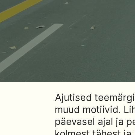
Ajutised teemärgi
muud motiivid. Li
päevasel ajal ja
kolmest tähest ja