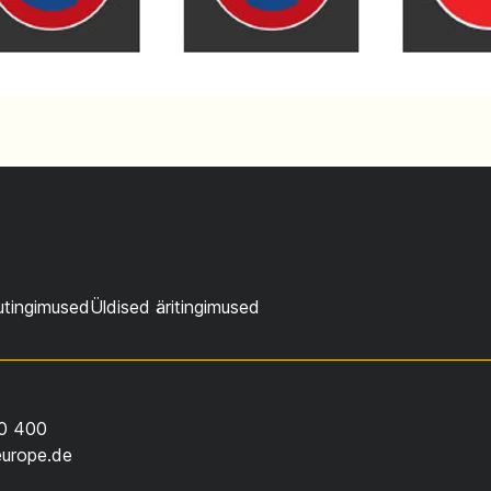
utingimused
Üldised äritingimused
0 400
europe.de