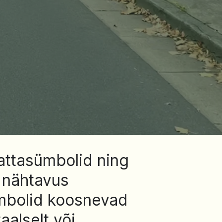
rattasümbolid ning
a nähtavus
ümbolid koosnevad
aalselt või