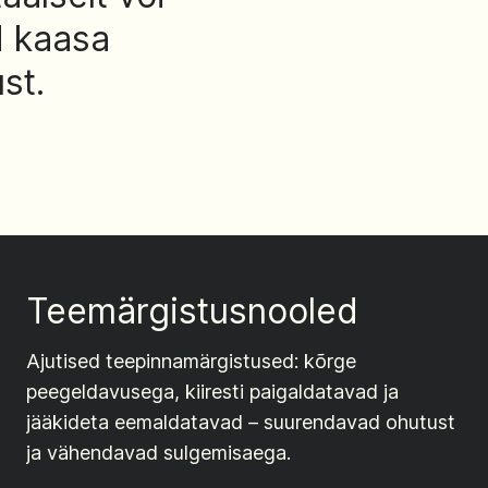
d kaasa
st.
Teemärgistusnooled
Ajutised teepinnamärgistused: kõrge
peegeldavusega, kiiresti paigaldatavad ja
jääkideta eemaldatavad – suurendavad ohutust
ja vähendavad sulgemisaega.