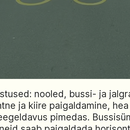
stused: nooled, bussi- ja jalg
htne ja kiire paigaldamine, he
 peegeldavus pimedas. Bussis
 neid saab paigaldada horisont