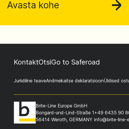
Avasta kohe
Kontakt
Otsi
Go to Saferoad
Juriidiline teave
Andmekaitse deklaratsioon
Üldised ost
Brite-Line Europe GmbH
Bongard-und-Lind-Straße 1
+49 6435 90 8
56414 Weroth, GERMANY
info@brite-line-