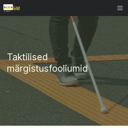
Taktilised
märgistusfooliumid