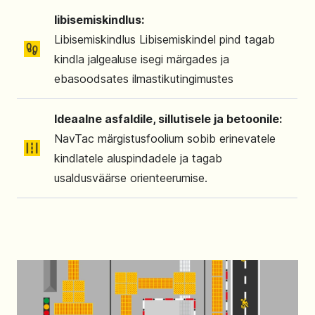
libisemiskindlus:
Libisemiskindlus Libisemiskindel pind tagab
kindla jalgealuse isegi märgades ja
ebasoodsates ilmastikutingimustes
Ideaalne asfaldile, sillutisele ja betoonile:
NavTac märgistusfoolium sobib erinevatele
kindlatele aluspindadele ja tagab
usaldusväärse orienteerumise.