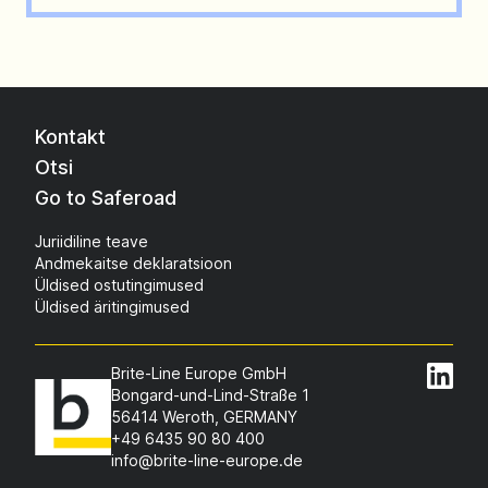
Kontakt
Otsi
Go to Saferoad
Juriidiline teave
Andmekaitse deklaratsioon
Üldised ostutingimused
Üldised äritingimused
Brite-Line Europe GmbH
Bongard-und-Lind-Straße 1
56414 Weroth, GERMANY
+49 6435 90 80 400
info@brite-line-europe.de