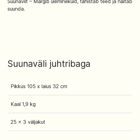
Suunaviit – Märgib üleminekuid, tähistab teed ja näitab
suunda.
Suunaväli juhtribaga
Pikkus 105 x laius 32 cm
Kaal 1,9 kg
25 x 3 väljakut