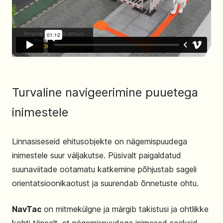
Turvaline navigeerimine puuetega
inimestele
Linnasiseseid ehitusobjekte on nägemispuudega
inimestele suur väljakutse. Püsivalt paigaldatud
suunaviitade ootamatu katkemine põhjustab sageli
orientatsioonikaotust ja suurendab õnnetuste ohtu.
NavTac
on mitmekülgne ja märgib takistusi ja ohtlikke