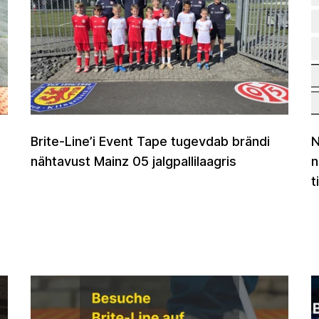
Brite-Line’i Event Tape tugevdab brändi
N
nähtavust Mainz 05 jalgpallilaagris
n
t