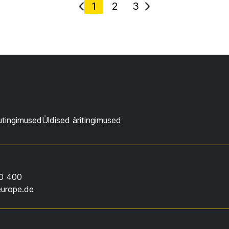
1
2
3
utingimused
Üldised äritingimused
0 400
europe.de