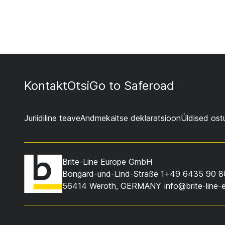
Kontakt
Otsi
Go to Saferoad
Juriidiline teave
Andmekaitse deklaratsioon
Üldised ost
Brite-Line Europe GmbH
Bongard-und-Lind-Straße 1
+49 6435 90 8
56414 Weroth, GERMANY
info@brite-line-