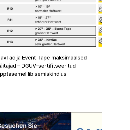
avTac ja Event Tape maksimaalsed
äitajad – DGUV-sertifitseeritud
ipptasemel libisemiskindlus