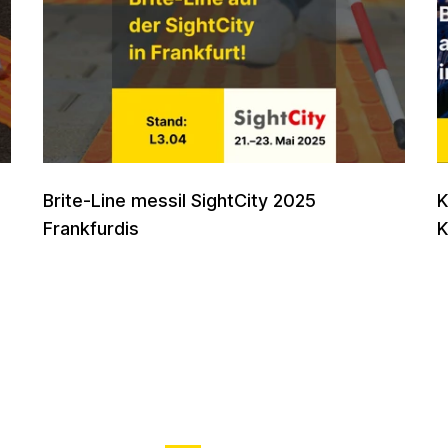
Brite-Line messil SightCity 2025
K
Frankfurdis
K