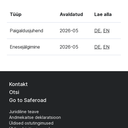
Tüüp
Avaldatud
Lae alla
Paigaldusjuhend
2026-05
DE
,
EN
Enesejälgimine
2026-05
DE
,
EN
Kontakt
Otsi
Go to Saferoad
Juriidiline teave
Andmekaitse deklaratsioon
Üldised ostutingimused