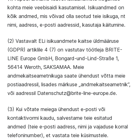
kohta meie veebisaidi kasutamisel. Isikuandmed on
kõik andmed, mis võivad olla seotud teie isikuga, nt
nimi, aadress, e-posti aadressid, kasutaja käitumine.
(2) Vastavalt ELi isikuandmete kaitse üldmääruse
(GDPR) artiklile 4 (7) on vastutav töötleja BRITE-
LINE Europe GmbH, Bongard-und-Lind-Straße 1,
56414 Weroth, SAKSAMAA. Meie
andmekaitseametnikuga saate ühendust võtta meie
postiaadressil, lisades märkuse „andmekaitseametnik”,
või aadressil Datenschutz@brite-line-europe.de.
(3) Kui võtate meiega ühendust e-posti või
kontaktivormi kaudu, salvestame teie esitatud
andmed (teie e-posti aadress, nimi ja vajaduse korral
telefoninumber), et vastata teie küsimustele.