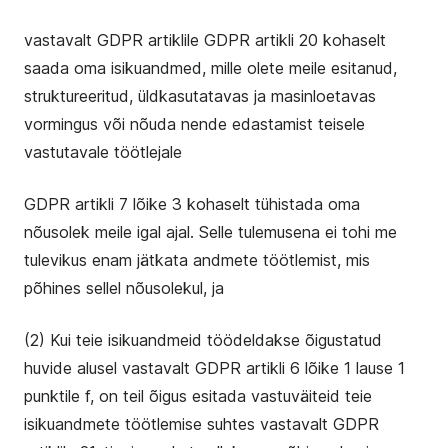
vastavalt GDPR artiklile GDPR artikli 20 kohaselt
saada oma isikuandmed, mille olete meile esitanud,
struktureeritud, üldkasutatavas ja masinloetavas
vormingus või nõuda nende edastamist teisele
vastutavale töötlejale
GDPR artikli 7 lõike 3 kohaselt tühistada oma
nõusolek meile igal ajal. Selle tulemusena ei tohi me
tulevikus enam jätkata andmete töötlemist, mis
põhines sellel nõusolekul, ja
(2) Kui teie isikuandmeid töödeldakse õigustatud
huvide alusel vastavalt GDPR artikli 6 lõike 1 lause 1
punktile f, on teil õigus esitada vastuväiteid teie
isikuandmete töötlemise suhtes vastavalt GDPR