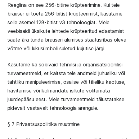
Reeglina on see 256-bitine krüpteerimine. Kui teie
brauser ei toeta 256-bitist krüpteerimist, kasutame
selle asemel 128-bitist v3 tehnoloogiat. Meie
veebisaidi üksikute lehtede krüpteeritud edastamist
saate ära tunda brauseri alumises staatusribas oleva
võtme või lukusümboli suletud kujutise järgi.
Kasutame ka sobivaid tehnilisi ja organisatsioonilisi
turvameetmeid, et kaitsta teie andmeid juhusliku või
tahtliku manipuleerimise, osalise või täieliku kaotuse,
hävitamise või kolmandate isikute volitamata
juurdepääsu eest. Meie turvameetmeid täiustatakse
pidevalt vastavalt tehnoloogia arengule.
§ 7 Privaatsuspoliitika muutmine