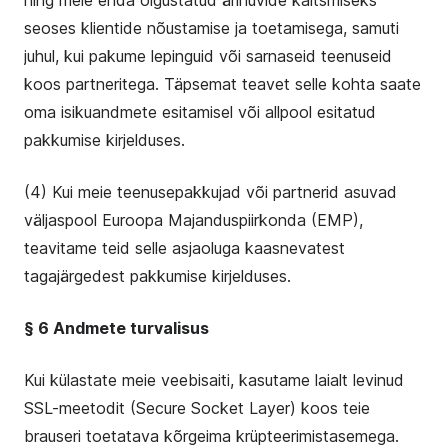
ning meie enda õigustatud ärihuvide kaitsmiseks
seoses klientide nõustamise ja toetamisega, samuti
juhul, kui pakume lepinguid või sarnaseid teenuseid
koos partneritega. Täpsemat teavet selle kohta saate
oma isikuandmete esitamisel või allpool esitatud
pakkumise kirjelduses.
(4) Kui meie teenusepakkujad või partnerid asuvad
väljaspool Euroopa Majanduspiirkonda (EMP),
teavitame teid selle asjaoluga kaasnevatest
tagajärgedest pakkumise kirjelduses.
§ 6 Andmete turvalisus
Kui külastate meie veebisaiti, kasutame laialt levinud
SSL-meetodit (Secure Socket Layer) koos teie
brauseri toetatava kõrgeima krüpteerimistasemega.