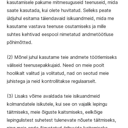
kasutamisele pakume mitmesuguseid teenuseid, mida
saate kasutada, kui olete huvitatud. Selleks peate
üldjuhul esitama täiendavaid isikuandmeid, mida me
kasutame vastava teenuse osutamiseks ja mille
suhtes kehtivad eespool nimetatud andmetöötluse
põhimõtted.
(2) Mõnel juhul kasutame teie andmete töötlemiseks
väliseid teenusepakkujaid. Need on meie poolt
hoolikalt valitud ja volitatud, nad on seotud meie
juhistega ja neid kontrollitakse regulaarselt.
(3) Lisaks võime avaldada teie isikuandmeid
kolmandatele isikutele, kui see on vajalik lepingu
täitmiseks, meie õiguste kaitsmiseks, eelkõige
lepingulistest suhetest tulenevate nõuete täitmiseks,