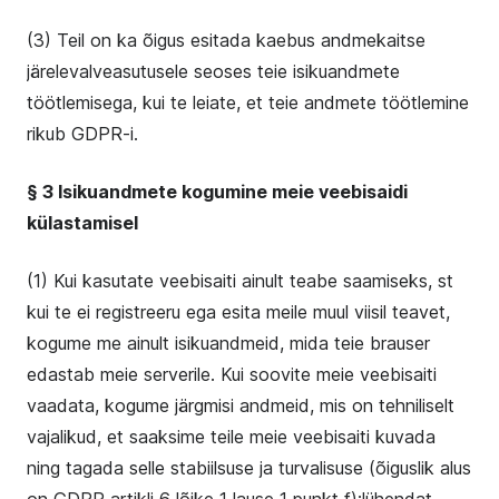
(3) Teil on ka õigus esitada kaebus andmekaitse
järelevalveasutusele seoses teie isikuandmete
töötlemisega, kui te leiate, et teie andmete töötlemine
rikub GDPR-i.
§ 3 Isikuandmete kogumine meie veebisaidi
külastamisel
(1) Kui kasutate veebisaiti ainult teabe saamiseks, st
kui te ei registreeru ega esita meile muul viisil teavet,
kogume me ainult isikuandmeid, mida teie brauser
edastab meie serverile. Kui soovite meie veebisaiti
vaadata, kogume järgmisi andmeid, mis on tehniliselt
vajalikud, et saaksime teile meie veebisaiti kuvada
ning tagada selle stabiilsuse ja turvalisuse (õiguslik alus