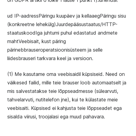
on GDPR artikli 6 lõike 1 lause 1 punkt f):lühendat
ud IP-aadressPäringu kuupäev ja kellaaegPäringu sisu
(konkreetne lehekülg)Juurdepääsustaatus/HTTP-
staatuskoodIga juhtumi puhul edastatud andmete
mahtVeebisait, kust päring
pärinebbrauseroperatsioonisüsteem ja selle
liidesbrauseri tarkvara keel ja versioon.
(1) Me kasutame oma veebisaidil küpsiseid. Need on
väikesed failid, mille teie brauser loob automaatselt ja
mis salvestatakse teie lõppseadmesse (sülearvuti,
tahvelarvuti, nutitelefon jne), kui te külastate meie
veebisaiti. Küpsised ei kahjusta teie lõppseadet ega
sisalda viirusi, troojalasi ega muud pahavara.