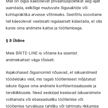
Meil on õigus käesolevat privaatsuspoliitikat aeg-ajalt
uuendada, eelkõige muutuvate õigusaktide või
kohtupraktika arvesse võtmiseks. Seetõttu soovitame
teil käesolevat veebisaiti regulaarselt külastada, et olla
kursis oma andmete kaitse ja töötlemisega.
§ 8 Üldine
Meie BRITE-LINE-is võtame ka sisemist
andmekaitset väga tõsiselt.
Asjakohased õigusnormid nõuavad, et isikuandmeid
töödeldaks viisil, mis tagab töötlemisest mõjutatud
isikute õiguse oma andmete konfidentsiaalsusele ja
terviklikkusele. Need eeskirjad keelavad isikuandmete
volitamata või ebaseadusliku töötlemise või
töötlemise turvalisuse tahtliku või tahtmatu rikkumise