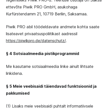
tegemiseks Piwik PRO-d. Teenuse osutaja on Saksa
ettevõte Piwik PRO GmbH, asukohaga
Kurfürstendamm 21, 10719 Berliin, Saksamaa.
Piwik PRO abil töödeldavate andmete kohta saate
lisateavet privaatsuspoliitikast aadressil
https://piwikpro.de/datenschutz/
.
§ 4 Sotsiaalmeedia pistikprogrammid
Me kasutame sotsiaalmeedia linke ainult lihtsate
linkidena.
§ 5 Meie veebisaidi täiendavad funktsioonid ja
pakkumised
(1) Lisaks meie veebisaidi puhtalt informatiivsele