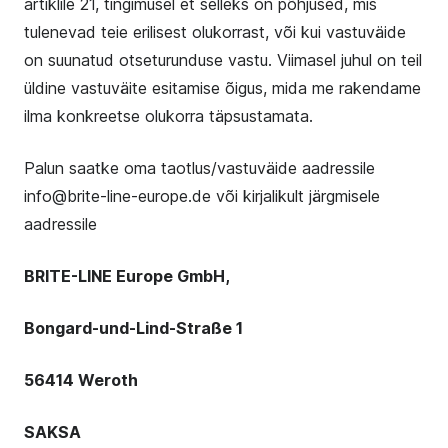
artiklile 21, tingimusel et selleks on põhjused, mis
tulenevad teie erilisest olukorrast, või kui vastuväide
on suunatud otseturunduse vastu. Viimasel juhul on teil
üldine vastuväite esitamise õigus, mida me rakendame
ilma konkreetse olukorra täpsustamata.
Palun saatke oma taotlus/vastuväide aadressile
info@brite-line-europe.de või kirjalikult järgmisele
aadressile
BRITE-LINE Europe GmbH,
Bongard-und-Lind-Straße 1
56414 Weroth
SAKSA