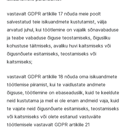
vastavalt GDPR artiklile 17 nõuda meie poolt
salvestatud teie isikuandmete kustutamist, välja
arvatud juhul, kui töötlemine on vajalik sõnavabaduse
ja teabe vabaduse õiguse teostamiseks, õigusliku
kohustuse täitmiseks, avaliku huvi kaitsmiseks või
õigusnõuete esitamiseks, teostamiseks või
kaitsmiseks;
vastavalt GDPR artiklile 18 nõuda oma isikuandmete
töötlemise piiramist, kui te vaidlustate andmete
õigsuse, töötlemine on ebaseaduslik, kuid te keeldute
neid kustutama ja meil ei ole enam andmeid vaja, kuid
te vajate neid õigusnõuete esitamiseks, teostamiseks
või kaitsmiseks või olete esitanud vastuväite
töötlemisele vastavalt GDPR artiklile 21