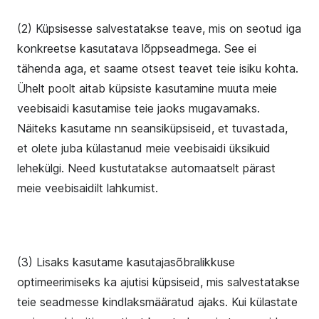
(2) Küpsisesse salvestatakse teave, mis on seotud iga
konkreetse kasutatava lõppseadmega. See ei
tähenda aga, et saame otsest teavet teie isiku kohta.
Ühelt poolt aitab küpsiste kasutamine muuta meie
veebisaidi kasutamise teie jaoks mugavamaks.
Näiteks kasutame nn seansiküpsiseid, et tuvastada,
et olete juba külastanud meie veebisaidi üksikuid
lehekülgi. Need kustutatakse automaatselt pärast
meie veebisaidilt lahkumist.
(3) Lisaks kasutame kasutajasõbralikkuse
optimeerimiseks ka ajutisi küpsiseid, mis salvestatakse
teie seadmesse kindlaksmääratud ajaks. Kui külastate