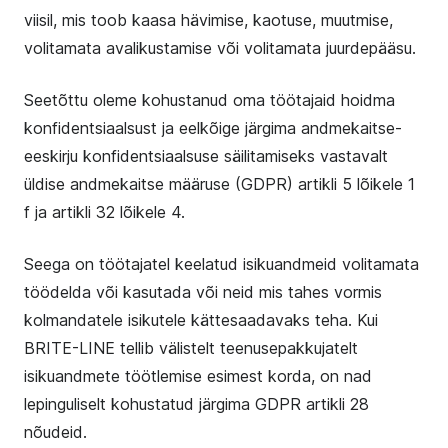
viisil, mis toob kaasa hävimise, kaotuse, muutmise,
volitamata avalikustamise või volitamata juurdepääsu.
Seetõttu oleme kohustanud oma töötajaid hoidma
konfidentsiaalsust ja eelkõige järgima andmekaitse-
eeskirju konfidentsiaalsuse säilitamiseks vastavalt
üldise andmekaitse määruse (GDPR) artikli 5 lõikele 1
f ja artikli 32 lõikele 4.
Seega on töötajatel keelatud isikuandmeid volitamata
töödelda või kasutada või neid mis tahes vormis
kolmandatele isikutele kättesaadavaks teha. Kui
BRITE-LINE tellib välistelt teenusepakkujatelt
isikuandmete töötlemise esimest korda, on nad
lepinguliselt kohustatud järgima GDPR artikli 28
nõudeid.