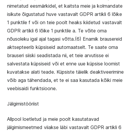
nimetatud eesmärkidel, et kaitsta meie ja kolmandate
isikute õigustatud huve vastavalt GDPR artikli 6 lõike
1 punktile f või on teie poolt heaks kiidetud vastavalt
GDPR artikli 6 lõike 1 punktile a. Te võite oma
nõusoleku igal ajal tagasi võtta.(6) Enamik brausereid
aktsepteerib küpsiseid automaatselt. Te saate oma
brauseri siiski seadistada nii, et teie arvutisse ei
salvestata küpsiseid või et enne uue küpsise loomist
kuvatakse alati teade. Küpsiste täielik deaktiveerimine
võib aga tähendada, et te ei saa kasutada kõiki meie
veebisaidi funktsioone.
Jälgimistööriist
Allpool loetletud ja meie poolt kasutatavad
jälgimismeetmed viiakse läbi vastavalt GDPR artikli 6