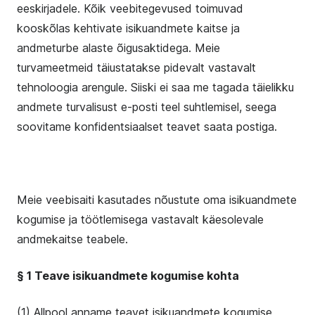
eeskirjadele. Kõik veebitegevused toimuvad
kooskõlas kehtivate isikuandmete kaitse ja
andmeturbe alaste õigusaktidega. Meie
turvameetmeid täiustatakse pidevalt vastavalt
tehnoloogia arengule. Siiski ei saa me tagada täielikku
andmete turvalisust e-posti teel suhtlemisel, seega
soovitame konfidentsiaalset teavet saata postiga.
Meie veebisaiti kasutades nõustute oma isikuandmete
kogumise ja töötlemisega vastavalt käesolevale
andmekaitse teabele.
§ 1 Teave isikuandmete kogumise kohta
(1) Allpool anname teavet isikuandmete kogumise