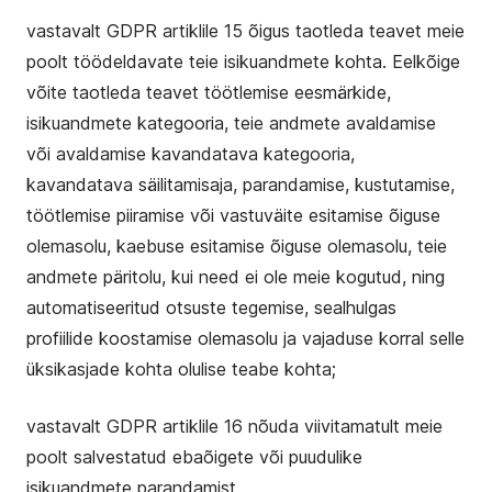
vastavalt GDPR artiklile 15 õigus taotleda teavet meie
poolt töödeldavate teie isikuandmete kohta. Eelkõige
võite taotleda teavet töötlemise eesmärkide,
isikuandmete kategooria, teie andmete avaldamise
või avaldamise kavandatava kategooria,
kavandatava säilitamisaja, parandamise, kustutamise,
töötlemise piiramise või vastuväite esitamise õiguse
olemasolu, kaebuse esitamise õiguse olemasolu, teie
andmete päritolu, kui need ei ole meie kogutud, ning
automatiseeritud otsuste tegemise, sealhulgas
profiilide koostamise olemasolu ja vajaduse korral selle
üksikasjade kohta olulise teabe kohta;
vastavalt GDPR artiklile 16 nõuda viivitamatult meie
poolt salvestatud ebaõigete või puudulike
isikuandmete parandamist