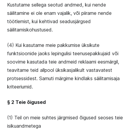
Kustutame sellega seotud andmed, kui nende
säilitamine ei ole enam vajalik, või piirame nende
töötlemist, kui kehtivad seadusjärgsed
säilitamiskohustused.
(4) Kui kasutame meie pakkumise üksikute
funktsioonide jaoks lepingulisi teenusepakkujaid või
soovime kasutada teie andmeid reklaami eesmärgil,
teavitame teid allpool üksikasjalikult vastavatest
protsessidest. Samuti märgime kindlaks säilitamisaja
kriteeriumid.
§ 2 Teie õigused
(1) Teil on meie suhtes järgmised õigused seoses teie
isikuandmetega