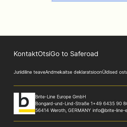
Kontakt
Otsi
Go to Saferoad
Juriidiline teave
Andmekaitse deklaratsioon
Üldised ost
Brite-Line Europe GmbH
Bongard-und-Lind-Straße 1
+49 6435 90 8
56414 Weroth, GERMANY
info@brite-line-