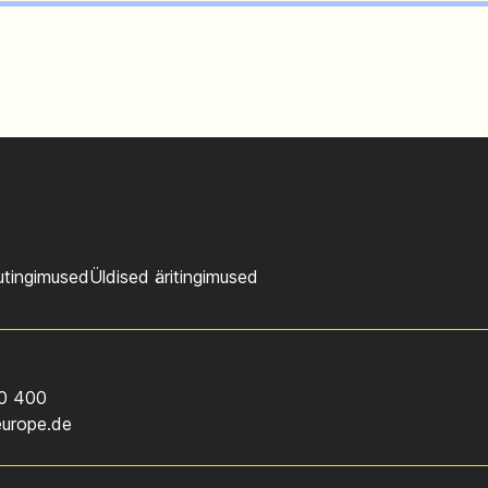
utingimused
Üldised äritingimused
0 400
europe.de