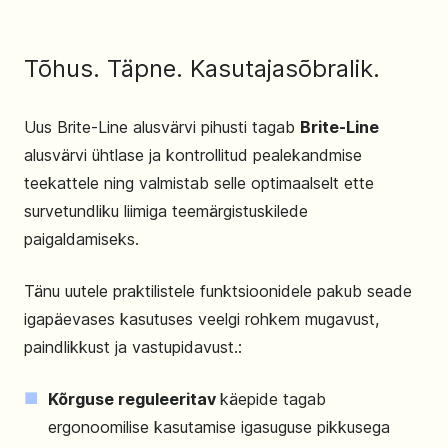
Tõhus. Täpne. Kasutajasõbralik.
Uus Brite-Line alusvärvi pihusti tagab
Brite-Line
alusvärvi ühtlase ja kontrollitud pealekandmise
teekattele ning valmistab selle optimaalselt ette
survetundliku liimiga teemärgistuskilede
paigaldamiseks.
Tänu uutele praktilistele funktsioonidele pakub seade
igapäevases kasutuses veelgi rohkem mugavust,
paindlikkust ja vastupidavust.:
Kõrguse reguleeritav
käepide tagab
ergonoomilise kasutamise igasuguse pikkusega