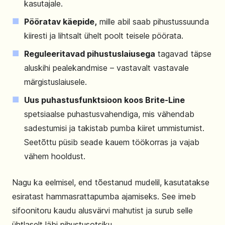
kasutajale.
Pööratav käepide,
mille abil saab pihustussuunda
kiiresti ja lihtsalt ühelt poolt teisele pöörata.
Reguleeritavad pihustuslaiusega
tagavad täpse
aluskihi pealekandmise – vastavalt vastavale
märgistuslaiusele.
Uus puhastusfunktsioon koos Brite-Line
spetsiaalse puhastusvahendiga, mis vähendab
sadestumisi ja takistab pumba kiiret ummistumist.
Seetõttu püsib seade kauem töökorras ja vajab
vähem hooldust.
Nagu ka eelmisel, end tõestanud mudelil, kasutatakse
esiratast hammasrattapumba ajamiseks. See imeb
sifoonitoru kaudu alusvärvi mahutist ja surub selle
ühtlaselt läbi pihustusotsiku.