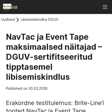
Uudised
Libisemiskindlus DGUV
NavTac ja Event Tape
maksimaalsed näitajad –
DGUV-sertifitseeritud
tipptasemel
libisemiskindlus
Published on 30.03.2026
Erakordne testitulemus: Brite-Line’i
tooted NavTac ja Event Tape