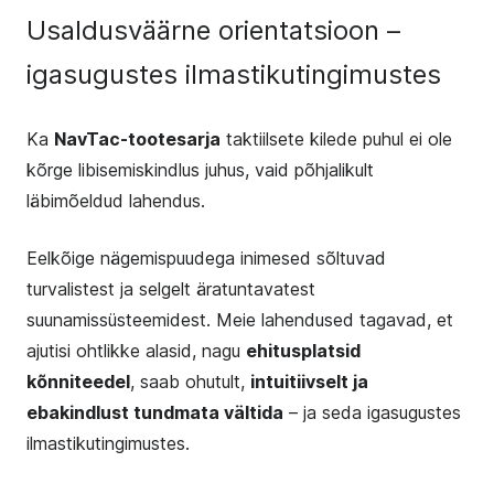
Usaldusväärne orientatsioon –
igasugustes ilmastikutingimustes
Ka
NavTac-tootesarja
taktiilsete kilede puhul ei ole
kõrge libisemiskindlus juhus, vaid põhjalikult
läbimõeldud lahendus.
Eelkõige nägemispuudega inimesed sõltuvad
turvalistest ja selgelt äratuntavatest
suunamissüsteemidest. Meie lahendused tagavad, et
ajutisi ohtlikke alasid, nagu
ehitusplatsid
kõnniteedel
, saab ohutult,
i
ntuitiivselt ja
ebakindlust tundmata vältida
– ja seda igasugustes
ilmastikutingimustes.