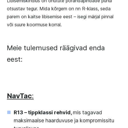
Libisemiskindlus on ohutute põrandapindade puhul
otsustav tegur. Mida kõrgem on nn R-klass, seda
parem on kaitse libisemise eest – isegi märjal pinnal
või suure koormuse korral.
Meie tulemused räägivad enda
eest:
NavTac
:
R13 – tippklassi rehvid,
mis tagavad
maksimaalse haarduvuse ja kompromissitu